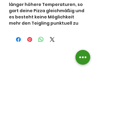
länger höhere Temperaturen, so
gart deine Pizza gleichmäßig und
es besteht keine Möglichkeit
mehr den Teigling punktuell zu
verbrennen, weil die Flammen
nicht mehr mit deiner Pizza in
Berührung kommen können.
Besonders bei windigen
Wetterverhältnissen bewährt
sich der Flammenschutz, weil er
dir die volle Steinfläche nutzbar
macht.
Ein massives Stück Edelstahl,
gewalzt und stabil.
**Alle hier genannten Marken und
Markennamen sind Eigentum
ihrer rechtmäßigen Inhaber. Die