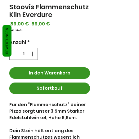
Stoovis Flammenschutz
Kiln Everdure
Standardpreis
Sale-
 89,00 € 
69,00 €
Preis
BEWERTUNGEN
inkl. MwSt.
Anzahl
*
In den Warenkorb
Sofortkauf
Für den “Flammenschutz” deiner
Pizza sorgt unser 3,5mm Starker
Edelstahlwinkel, Höhe 5,5cm.
Dein Stein hält entlang des
Flammenschutzes wesentlich