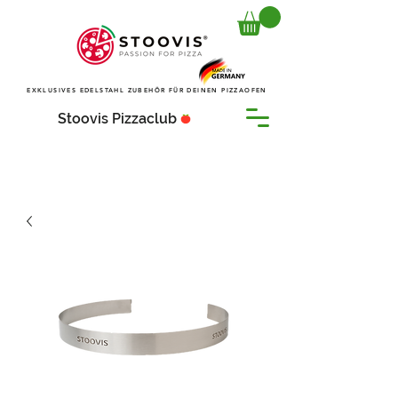
EXKLUSIVES EDELSTAHL ZUBEHÖR FÜR DEINEN PIZZAOFEN
Stoovis Pizzaclub