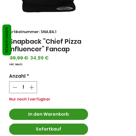
BEWERTUNGEN
Artikelnummer: SNA.BA.1
Snapback "Chief Pizza
Influencer" Fancap
Standardpreis
Sale-
 39,99 € 
34,99 €
Preis
inkl. MwSt.
Anzahl
*
Nur noch 1 verfügbar
In den Warenkorb
Sofortkauf