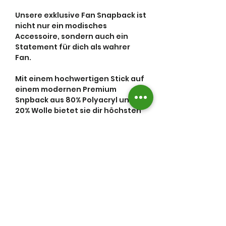
Unsere exklusive Fan Snapback ist
nicht nur ein modisches
Accessoire, sondern auch ein
Statement für dich als wahrer
Fan.
Mit einem hochwertigen Stick auf
einem modernen Premium
Snpback aus 80% Polyacryl und
20% Wolle bietet sie dir höchsten
Tragekomfort und Stil.
Herstellerinformationen
Diese Snapback Cap stammt von
Flexfit, einem renommierten
Stoovis GbR
Hersteller, der für Qualität und
Sicherheitshinweise
Ganterweg 25
Stil steht.
18146 Rostock
Sicherheitsinformationen für
Deutschland
Mit dem Stick "Chief Pizza
eine Snapback-Cap
Influencer" bietet sie dir die
info@stoovis.de
Möglichkeit, deine Treue zu
Die Snapback-Cap ist ein