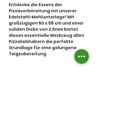
Entdecke die Essenz der
Pizzavorbereitung mit unserer
Edelstahl-Mehlunterlage! Mit
großzügigen 50 x 58 cm und einer
soliden Dicke von 2,5mm bietet
dieses essentielle Werkzeug allen
Pizzaliebhabern die perfekte
Grundlage für eine gelungene
Teigzubereitung.
Die Unterlage besteht aus
hochwertigem Edelstahl, auf der
Herstellerinformationen
auf Oberseite gebürstet ist und
lediglich oben hoch und unten
Stoovis GbR
runter gekantet wurde.
Sicherheitshinweise
Ganterweg 25
18146 Rostock
Sicherheitsinformationen für
Die vordere Kantung nach unten
Deutschland
sorgt für einen perfekten Halt
ein Edelstahl-Pizzabrett /
deiner Pizaplancha auf deiner
info@stoovis.de
Pizzaplancha
individuellen Oberfläche!