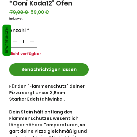
*Ooni Koda12“ Ofen
Standardpreis
Sale-
 79,00 € 
59,00 €
Preis
inkl. MwSt.
Anzahl
*
BEWERTUNGEN
Nicht verfügbar
Benachrichtigen lassen
Für den “Flammenschutz” deiner
Pizza sorgt unser 3,5mm
Starker Edelstahlwinkel.
Dein Stein hält entlang des
Flammenschutzes wesentlich
länger höhere Temperaturen, so
gart deine Pizza gleichmäßig und