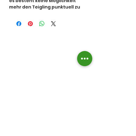
es besteht keine Möglichkeit
mehr den Teigling punktuell zu
verbrennen, weil die Flammen
nicht mehr mit deiner Pizza in
Berührung kommen können.
Besonders bei windigen
Wetterverhältnissen bewährt
sich der Flammenschutz, weil er
dir die volle Steinfläche nutzbar
macht.
*OONI und KODA sind eingetragene
Warenzeichen im Besitz von OONI
LIMITED.
OONI produziert, vertreibt oder
sponsert keine Stoovis-Produkte.
*Alle hier genannten Marken und
Markennamen sind Eigentum ihrer
rechtmäßigen Inhaber. Die
erwähnten Produkt-